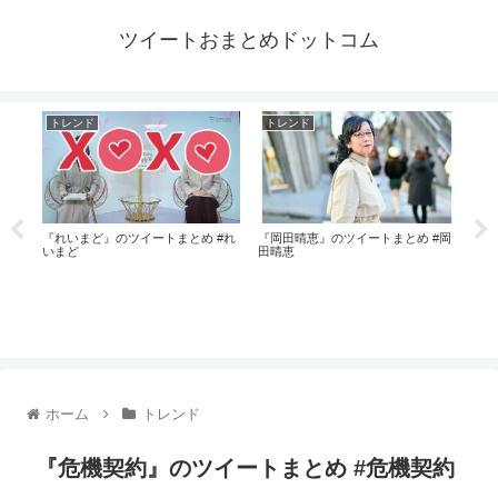
ツイートおまとめドットコム
トレンド
トレンド
ト
 #
『れいまど』のツイートまとめ #れ
『岡田晴恵』のツイートまとめ #岡
『出
いまど
田晴恵
荷調
ホーム
トレンド
『危機契約』のツイートまとめ #危機契約