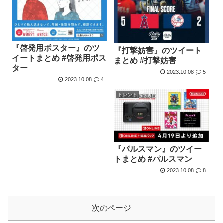
『啓発用ポスター』のツ
『打撃妨害』のツイート
イートまとめ #啓発用ポス
まとめ #打撃妨害
ター
2023.10.08
5
2023.10.08
4
トレンド
『パルスマン』のツイー
トまとめ #パルスマン
2023.10.08
8
次のページ