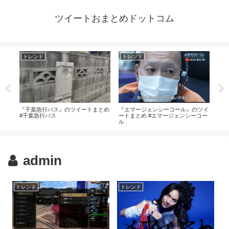
ツイートおまとめドットコム
トレンド
トレンド
ト
とめ
『千葉急行バス』のツイートまとめ
『エマージェンシーコール』のツイ
『脳
#千葉急行バス
ートまとめ #エマージェンシーコー
め 
ル
admin
トレンド
トレンド