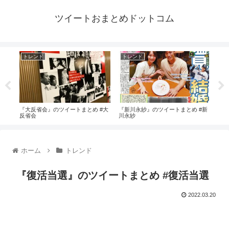
ツイートおまとめドットコム
トレンド
トレンド
ト
#れ
『大反省会』のツイートまとめ #大
『新川永紗』のツイートまとめ #新
『ジ
反省会
川永紗
#ジ
ホーム
トレンド
『復活当選』のツイートまとめ #復活当選
2022.03.20