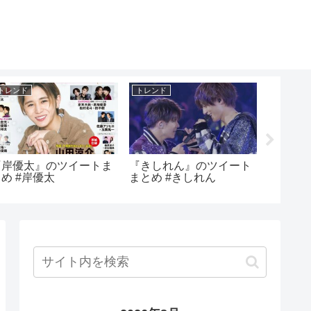
トレンド
トレンド
トレンド
『岸優太』のツイートま
『きしれん』のツイート
『金正
め #岸優太
まとめ #きしれん
トまとめ