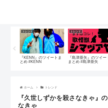
トレンド
トレンド
ツイート
『KENN』のツイートま
『島津亜矢』のツイー
生
とめ #KENN
まとめ #島津亜矢
ホーム
トレンド
『久世しずかを殺さなきゃ』の
なきゃ