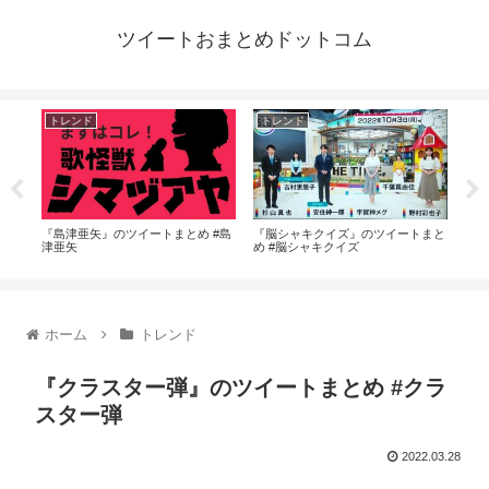
ツイートおまとめドットコム
トレンド
トレンド
ト
 #
『島津亜矢』のツイートまとめ #島
『脳シャキクイズ』のツイートまと
『サ
津亜矢
め #脳シャキクイズ
イー
総選
ホーム
トレンド
『クラスター弾』のツイートまとめ #クラ
スター弾
2022.03.28