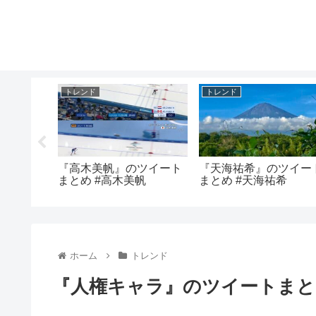
トレンド
トレンド
ツイート
『高木美帆』のツイート
『天海祐希』のツイー
紗
まとめ #高木美帆
まとめ #天海祐希
ホーム
トレンド
『人権キャラ』のツイートまと