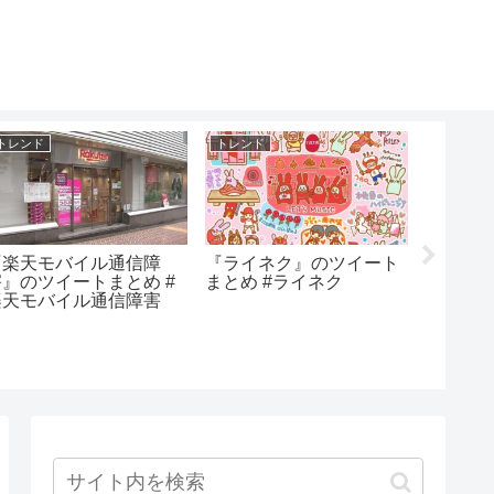
トレンド
トレンド
トレンド
『楽天モバイル通信障
『ライネク』のツイート
『西大
害』のツイートまとめ #
まとめ #ライネク
とめ #
楽天モバイル通信障害