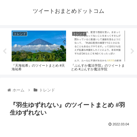
ツイートおまとめドットコム
トレンド
トレンド
ト
#復
『天海祐希』のツイートまとめ #天
『ぷんすか魔法学院』のツイートま
『宮
海祐希
とめ #ぷんすか魔法学院
め 
ホーム
トレンド
『羽生ゆずれない』のツイートまとめ #羽
生ゆずれない
2022.03.04