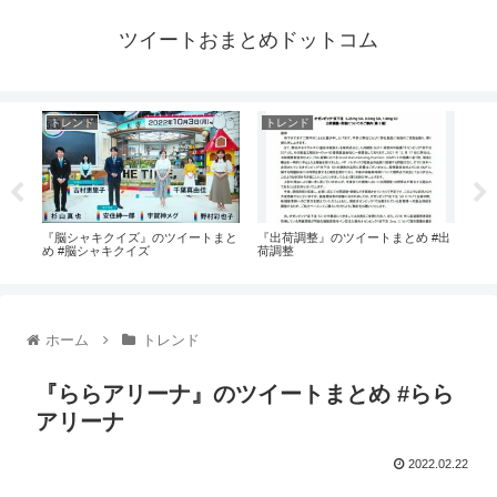
ツイートおまとめドットコム
トレンド
トレンド
ト
まと
『脳シャキクイズ』のツイートまと
『出荷調整』のツイートまとめ #出
『ス
め #脳シャキクイズ
荷調整
担
ホーム
トレンド
『ららアリーナ』のツイートまとめ #らら
アリーナ
2022.02.22