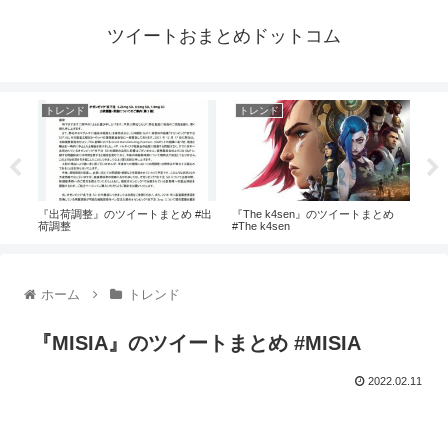
ツイートおまとめドットコム
トレンド
トレンド
ト
#だ
『出荷調整』のツイートまとめ #出
『The k4sen』のツイートまとめ
『不
荷調整
#The k4sen
#不
ホーム
トレンド
『MISIA』のツイートまとめ #MISIA
2022.02.11