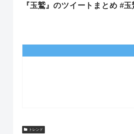
『玉鷲』のツイートまとめ #玉
トレンド