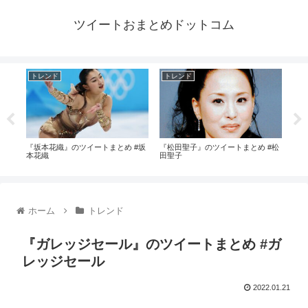
ツイートおまとめドットコム
トレンド
トレンド
ト
#れ
『坂本花織』のツイートまとめ #坂
『松田聖子』のツイートまとめ #松
『y
本花織
田聖子
め #
ホーム
トレンド
『ガレッジセール』のツイートまとめ #ガ
レッジセール
2022.01.21