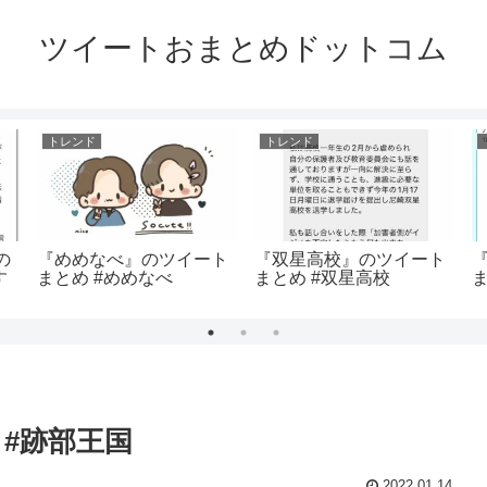
ツイートおまとめドットコム
トレンド
トレンド
の
『めめなべ』のツイート
『双星高校』のツイート
す
まとめ #めめなべ
まとめ #双星高校
#跡部王国
2022.01.14