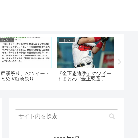
トレンド
トレンド
トレンド
『痴漢祭り』のツイート
『金正恩選手』のツイー
『統合
まとめ #痴漢祭り
トまとめ #金正恩選手
話』のツ
統合失