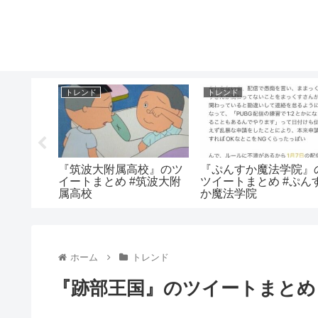
トレンド
トレンド
のツイート
『筑波大附属高校』のツ
『ぷんすか魔法学院』
TO
イートまとめ #筑波大附
ツイートまとめ #ぷん
属高校
か魔法学院
ホーム
トレンド
『跡部王国』のツイートまとめ 