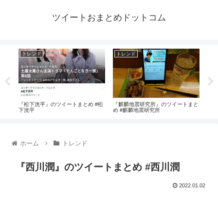
ツイートおまとめドットコム
トレンド
トレンド
ト
#岡
『松下洸平』のツイートまとめ #松
『麒麟地震研究所』のツイートまと
『た
下洸平
め #麒麟地震研究所
#た
ホーム
トレンド
『西川潤』のツイートまとめ #西川潤
2022.01.02