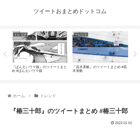
ツイートおまとめドットコム
トレンド
トレンド
ト
#す
『ばんえいウマ娘』のツイートまと
『高木美帆』のツイートまとめ #高
『松
め #ばんえいウマ娘
木美帆
下洸
ホーム
トレンド
『椿三十郎』のツイートまとめ #椿三十郎
2022.01.02