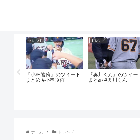
トレンド
トレンド
娘』のツ
『小林陵侑』のツイート
『奥川くん』のツイー
ばんえい
まとめ #小林陵侑
まとめ #奥川くん
ホーム
トレンド