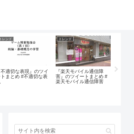
トレンド
トレンド
トレンド
『不適切な表現』のツイ
『楽天モバイル通信障
『西大
ートまとめ #不適切な表
害』のツイートまとめ #
とめ #
現
楽天モバイル通信障害