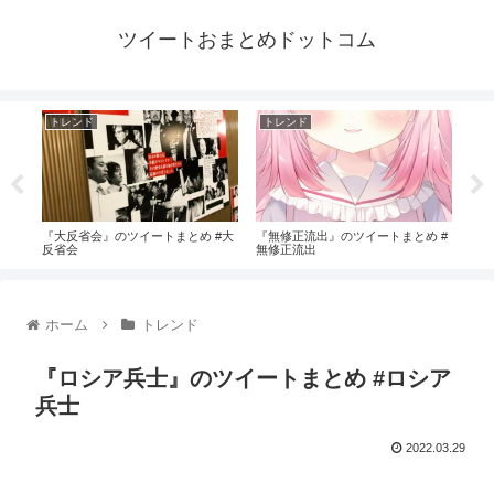
ツイートおまとめドットコム
トレンド
トレンド
ト
#復
『大反省会』のツイートまとめ #大
『無修正流出』のツイートまとめ #
『痴
反省会
無修正流出
漢祭
ホーム
トレンド
『ロシア兵士』のツイートまとめ #ロシア
兵士
2022.03.29