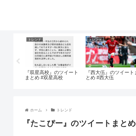
トレンド
トレンド
のツイー
『双星高校』のツイート
『西大伍』のツイート
もほく
まとめ #双星高校
とめ #西大伍
ホーム
トレンド
『たこぴー』のツイートまとめ