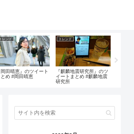
トレンド
トレンド
トレンド
『岡田晴恵』のツイート
『麒麟地震研究所』のツ
『出荷
まとめ #岡田晴恵
イートまとめ #麒麟地震
まとめ 
研究所