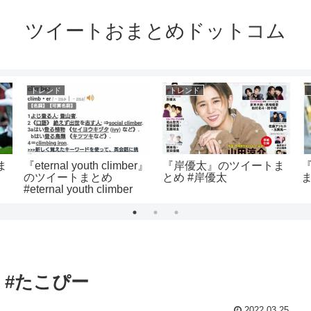
ツイートおまとめドットコム
トレンド
トレンド
ま
『eternal youth climber』
『岸優太』のツイートま
のツイートまとめ
とめ #岸優太
#eternal youth climber
 #たこぴー
2022.03.25