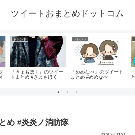
ツイートおまとめドットコム
トレンド
トレンド
ツ
『きょもほく』のツイー
『めめなべ』のツイート
附
トまとめ #きょもほく
まとめ #めめなべ
と
とめ #炎炎ノ消防隊
2022.03.21