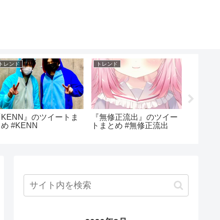
トレンド
トレンド
トレンド
『KENN』のツイートま
『無修正流出』のツイー
『楽天
め #KENN
トまとめ #無修正流出
害』のツ
楽天モ