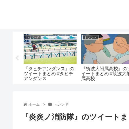
トレンド
トレンド
のツイー
『タヒチアンダンス』の
『筑波大附属高校』の
恩選手
ツイートまとめ #タヒチ
イートまとめ #筑波大
アンダンス
属高校
ホーム
トレンド
『炎炎ノ消防隊』のツイートま