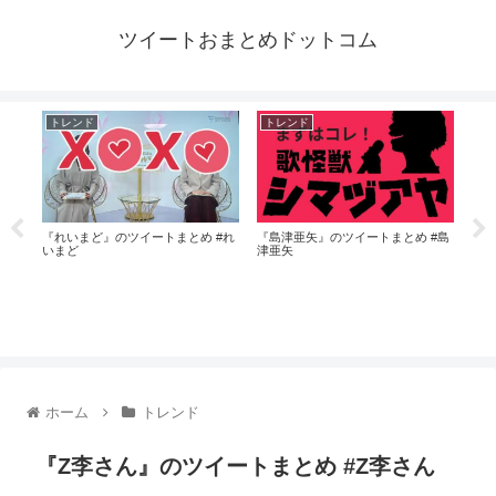
ツイートおまとめドットコム
トレンド
トレンド
ト
#ラ
『れいまど』のツイートまとめ #れ
『島津亜矢』のツイートまとめ #島
『だ
いまど
津亜矢
てこ
ホーム
トレンド
『Z李さん』のツイートまとめ #Z李さん