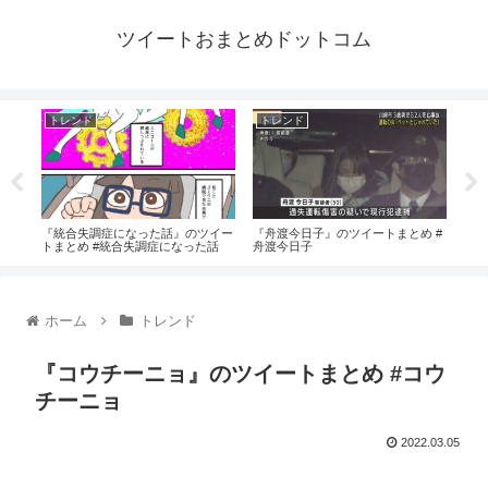
ツイートおまとめドットコム
トレンド
トレンド
ト
#古
『統合失調症になった話』のツイー
『舟渡今日子』のツイートまとめ #
『B
トまとめ #統合失調症になった話
舟渡今日子
ホーム
トレンド
『コウチーニョ』のツイートまとめ #コウ
チーニョ
2022.03.05