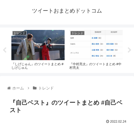
ツイートおまとめドットコム
トレンド
トレンド
ト
#奥
『しげじゅん』のツイートまとめ #
『中村亮太』のツイートまとめ #中
『T
しげじゅん
村亮太
#Th
ホーム
トレンド
『自己ベスト』のツイートまとめ #自己ベ
スト
2022.02.24