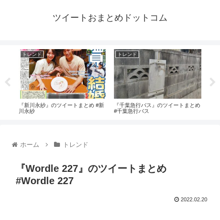
ツイートおまとめドットコム
トレンド
トレンド
ト
#マ
『新川永紗』のツイートまとめ #新
『千葉急行バス』のツイートまとめ
『筑
川永紗
#千葉急行バス
め 
ホーム
トレンド
『Wordle 227』のツイートまとめ
#Wordle 227
2022.02.20