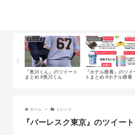
トレンド
トレンド
ツイート
『奥川くん』のツイート
『ホテル療養』のツイ
校
まとめ #奥川くん
トまとめ #ホテル療養
ホーム
トレンド
『バーレスク東京』のツイート