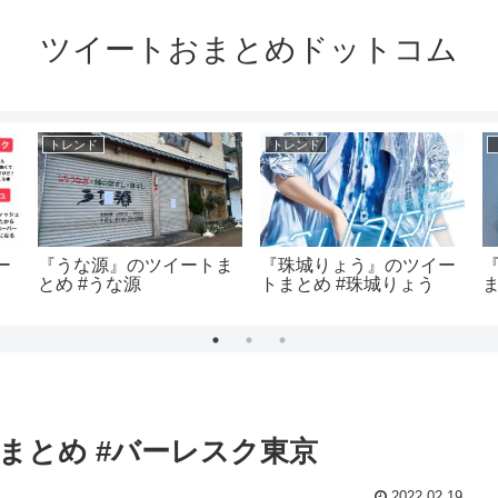
ツイートおまとめドットコム
トレンド
トレンド
ー
『うな源』のツイートま
『珠城りょう』のツイー
とめ #うな源
トまとめ #珠城りょう
まとめ #バーレスク東京
2022.02.19