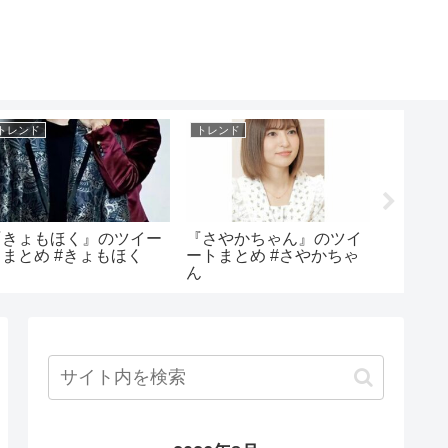
トレンド
トレンド
トレンド
『きょもほく』のツイー
『さやかちゃん』のツイ
『縣千
トまとめ #きょもほく
ートまとめ #さやかちゃ
め #縣千
ん