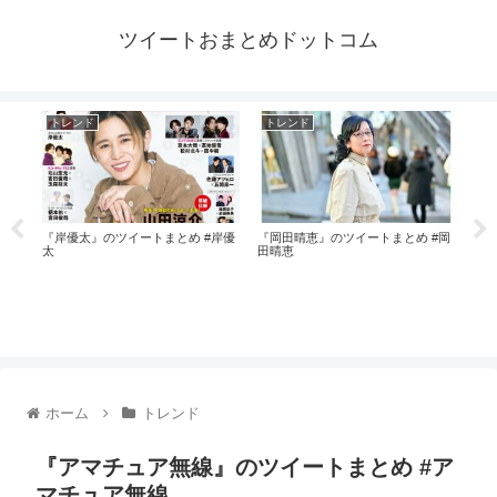
ツイートおまとめドットコム
トレンド
トレンド
ト
 #
『岸優太』のツイートまとめ #岸優
『岡田晴恵』のツイートまとめ #岡
『ホ
太
田晴恵
ホテ
ホーム
トレンド
『アマチュア無線』のツイートまとめ #ア
マチュア無線