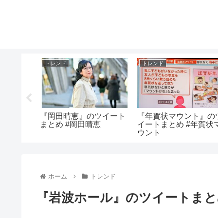
トレンド
トレンド
ートまと
『岡田晴恵』のツイート
『年賀状マウント』の
まとめ #岡田晴恵
イートまとめ #年賀状
ウント
ホーム
トレンド
『岩波ホール』のツイートまと