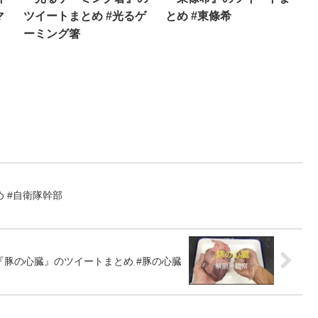
マ
ツイートまとめ #光るゲ
とめ #東條希
ーミング箸
 #自衛隊幹部
『豚の心臓』のツイートまとめ #豚の心臓