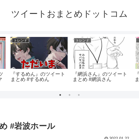
ツイートおまとめドットコム
トレンド
トレンド
ツ
『するめん』のツイート
『網浜さん』のツイート
マ
まとめ #するめん
まとめ #網浜さん
め #岩波ホール
2022.01.22