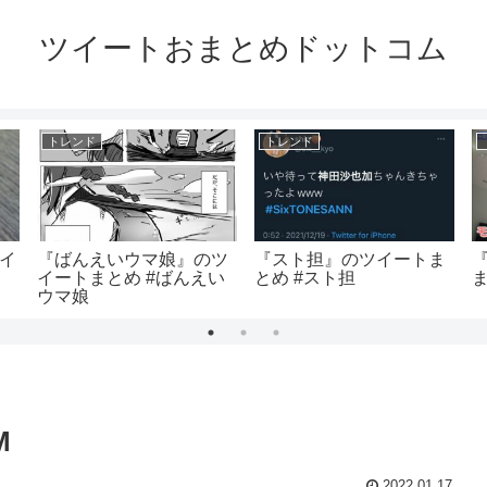
ツイートおまとめドットコム
トレンド
トレンド
ツイ
『ばんえいウマ娘』のツ
『スト担』のツイートま
イートまとめ #ばんえい
とめ #スト担
ウマ娘
M
2022.01.17