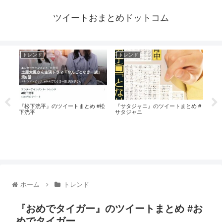
ツイートおまとめドットコム
トレンド
トレンド
ト
#小
『松下洸平』のツイートまとめ #松
『サタジャニ』のツイートまとめ #
下洸平
サタジャニ
『鞘
師里
ホーム
トレンド
『おめでタイガー』のツイートまとめ #お
めでタイガー