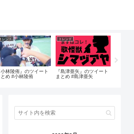
トレンド
トレンド
トレンド
『小林陵侑』のツイート
『島津亜矢』のツイート
『ハイ
まとめ #小林陵侑
まとめ #島津亜矢
トまとめ