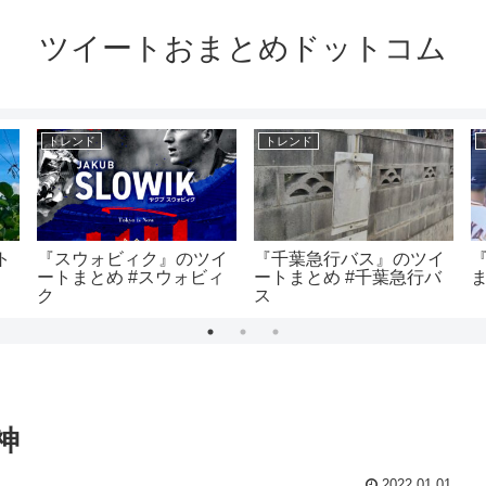
ツイートおまとめドットコム
トレンド
トレンド
ト
『スウォビィク』のツイ
『千葉急行バス』のツイ
ートまとめ #スウォビィ
ートまとめ #千葉急行バ
ク
ス
神
2022.01.01