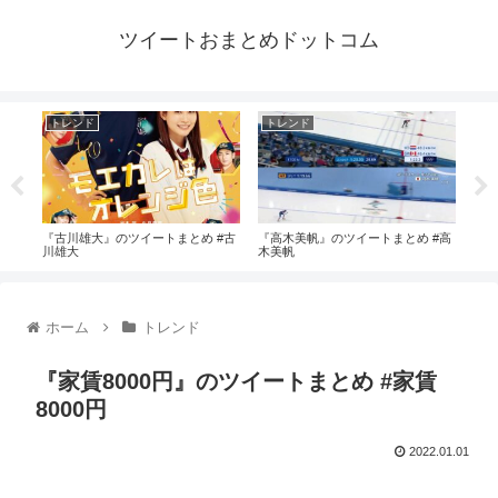
ツイートおまとめドットコム
トレンド
トレンド
ト
まと
『古川雄大』のツイートまとめ #古
『高木美帆』のツイートまとめ #高
『筑
川雄大
木美帆
め 
ホーム
トレンド
『家賃8000円』のツイートまとめ #家賃
8000円
2022.01.01