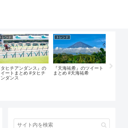
トレンド
トレンド
トレンド
『タヒチアンダンス』の
『天海祐希』のツイート
『楽天
ツイートまとめ #タヒチ
まとめ #天海祐希
害』のツ
アンダンス
楽天モ