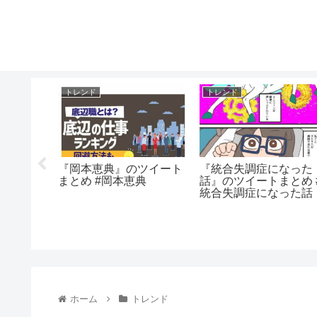
トレンド
トレンド
ツイート
『岡本恵典』のツイート
『統合失調症になった
織
まとめ #岡本恵典
話』のツイートまとめ 
統合失調症になった話
ホーム
トレンド